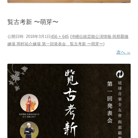
覧古考新 〜萌芽〜
公開日時:
2018年3月1日
456 × 645
(
沖縄伝統芸能公演情報‐與那覇徹
練場 岡村祐介練場 第一回発表会 覧古考新 〜萌芽〜
)
次へ →