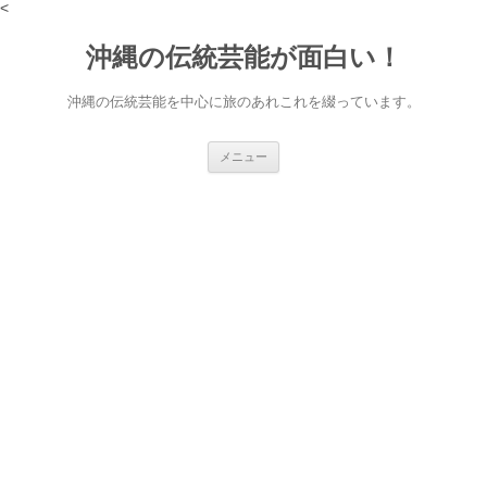
<
沖縄の伝統芸能が面白い！
沖縄の伝統芸能を中心に旅のあれこれを綴っています。
コ
メニュー
ン
テ
ン
ツ
へ
ス
キ
ッ
プ