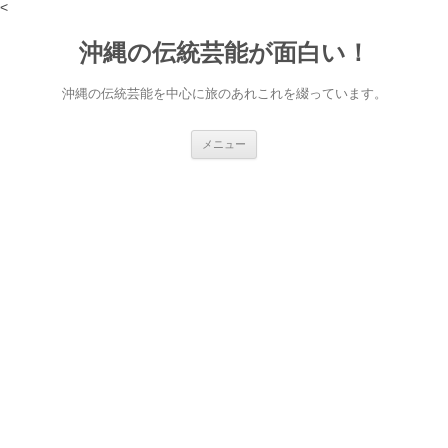
<
沖縄の伝統芸能が面白い！
沖縄の伝統芸能を中心に旅のあれこれを綴っています。
コ
メニュー
ン
テ
ン
ツ
へ
ス
キ
ッ
プ