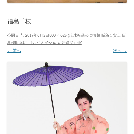
福島千枝
公開日時:
2017年6月2日
500 × 625
(
琉球舞踊公演情報‐阪急百貨店‐阪
急梅田本店「おいしいかわいい沖縄展」他
)
← 前へ
次へ →