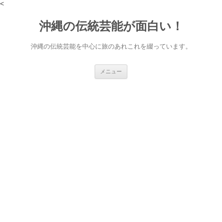
<
沖縄の伝統芸能が面白い！
沖縄の伝統芸能を中心に旅のあれこれを綴っています。
コ
メニュー
ン
テ
ン
ツ
へ
ス
キ
ッ
プ