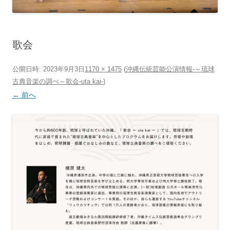
歌会
公開日時:
2023年9月3日
1170 × 1475
(
沖縄伝統芸能公演情報-～琉球
古典音楽の調べ～歌会-uta kai-
)
← 前へ