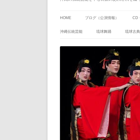
HOME
ブログ（公演情報）
CD
沖縄伝統芸能
琉球舞踊
琉球古典