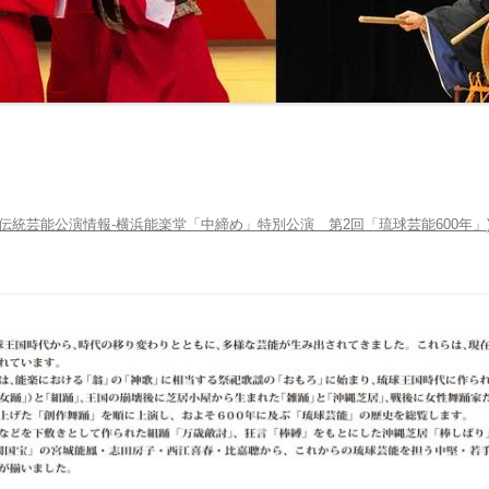
伝統芸能公演情報-横浜能楽堂「中締め」特別公演 第2回「琉球芸能600年」