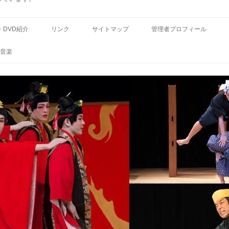
コ
ン
・DVD紹介
リンク
サイトマップ
管理者プロフィール
テ
ン
ツ
音楽
へ
ス
キ
ッ
プ