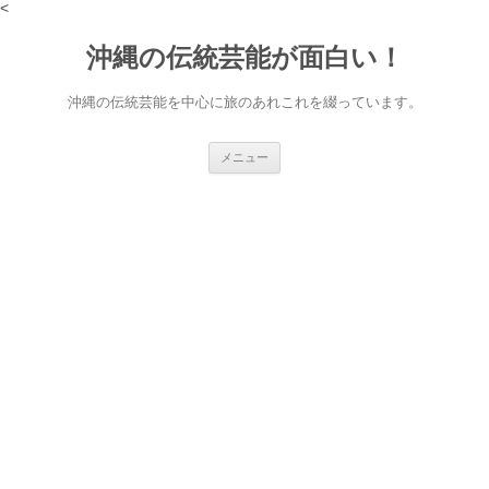
<
沖縄の伝統芸能が面白い！
沖縄の伝統芸能を中心に旅のあれこれを綴っています。
コ
メニュー
ン
テ
ン
ツ
へ
ス
キ
ッ
プ