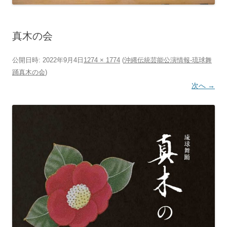
真木の会
公開日時:
2022年9月4日
1274 × 1774
(
沖縄伝統芸能公演情報-琉球舞
踊真木の会
)
次へ →