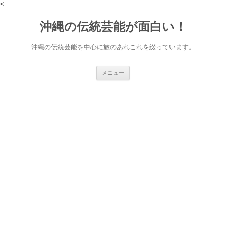
<
沖縄の伝統芸能が面白い！
沖縄の伝統芸能を中心に旅のあれこれを綴っています。
コ
メニュー
ン
テ
ン
ツ
へ
ス
キ
ッ
プ