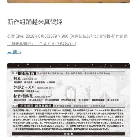
新作組踊越来真鶴姫
公開日時:
2019年8月3日
679 × 960
(
沖縄伝統芸能公演情報‐新作組踊
『越来真鶴姫』（ごえくまづるひめ）
)
← 前へ