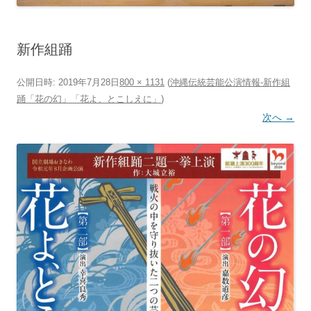
新作組踊
公開日時:
2019年7月28日
800 × 1131
(
沖縄伝統芸能公演情報‐新作組
踊「花の幻」「花よ、とこしえに」
)
次へ →