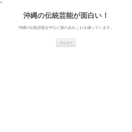
<
沖縄の伝統芸能が面白い！
沖縄の伝統芸能を中心に旅のあれこれを綴っています。
コ
メニュー
ン
テ
ン
ツ
へ
ス
キ
ッ
プ