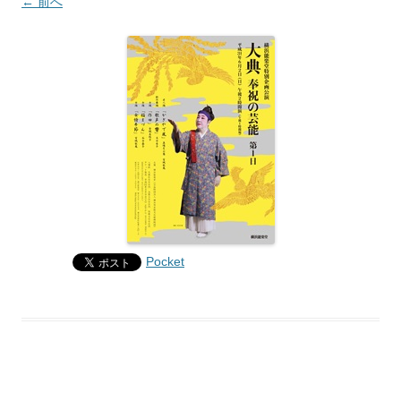
← 前へ
Pocket